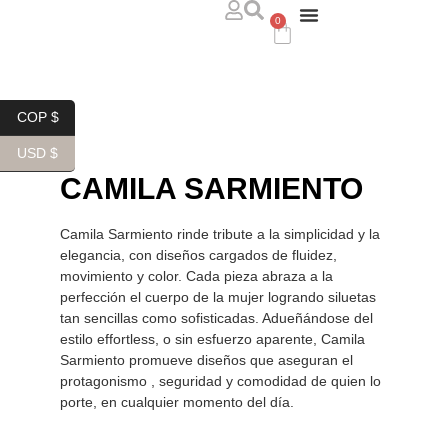
0
ABOUT US
WHERE TO FIND US
CONTACT US
COP $
USD $
CAMILA SARMIENTO
Camila Sarmiento rinde tribute a la simplicidad y la
elegancia, con diseños cargados de fluidez,
movimiento y color. Cada pieza abraza a la
perfección el cuerpo de la mujer logrando siluetas
tan sencillas como sofisticadas. Adueñándose del
estilo effortless, o sin esfuerzo aparente, Camila
Sarmiento promueve diseños que aseguran el
protagonismo , seguridad y comodidad de quien lo
porte, en cualquier momento del día.