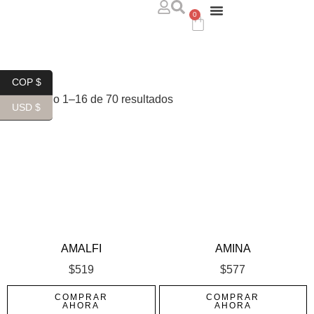
0
ABOUT US
WHERE TO FIND US
CONTACT US
COP $
Mostrando 1–16 de 70 resultados
USD $
AMALFI
AMINA
$
519
$
577
COMPRAR
COMPRAR
AHORA
AHORA