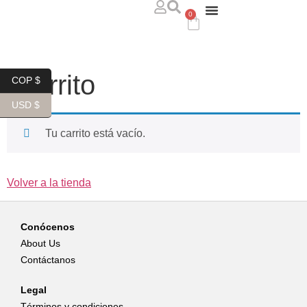
0
ABOUT US
WHERE TO FIND US
CONTACT US
Carrito
COP $
USD $
Tu carrito está vacío.
Volver a la tienda
Conócenos
About Us
Contáctanos
Legal
Términos y condiciones