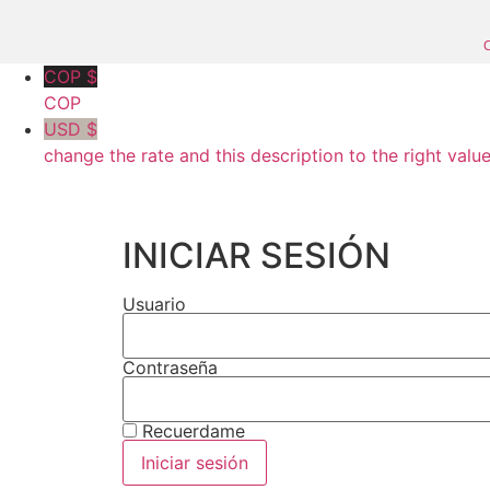
C
COP $
COP
USD $
change the rate and this description to the right valu
INICIAR SESIÓN
Usuario
Contraseña
Recuerdame