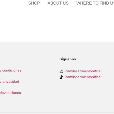
SHOP
ABOUT US
WHERE TO FIND U
Síguenos
y condiciones
camilasarmientooffical
camilasarmientooffical
de privacidad
 devoluciones