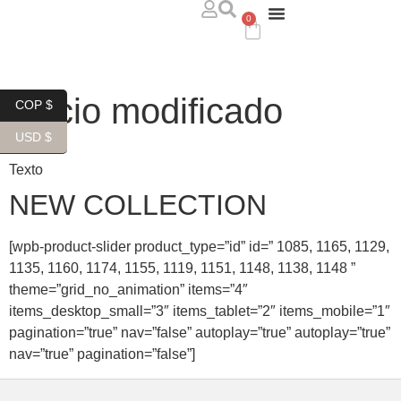
0
ABOUT US
WHERE TO FIND US
CONTACT US
Inicio modificado
COP $
USD $
Texto
NEW COLLECTION
[wpb-product-slider product_type=”id” id=” 1085, 1165, 1129,
1135, 1160, 1174, 1155, 1119, 1151, 1148, 1138, 1148 ”
theme=”grid_no_animation” items=”4″
items_desktop_small=”3″ items_tablet=”2″ items_mobile=”1″
pagination=”true” nav=”false” autoplay=”true” autoplay=”true”
nav=”true” pagination=”false”]