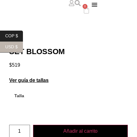
0
ABOUT US
WHERE TO FIND US
CONTACT US
COP $
USD $
SET BLOSSOM
$
519
Ver guía de tallas
Talla
Añadir al carrito