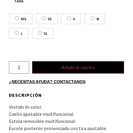
Talla
XXS
XS
S
M
L
XL
Añadir al carrito
¿NECESITAS AYUDA? CONTACTANOS
DESCRIPCIÓN
Vestido bi-color.
Cuello ajustable multifuncional.
Estola removible multifuncional.
Escote posterior pronunciado con tira ajustable.