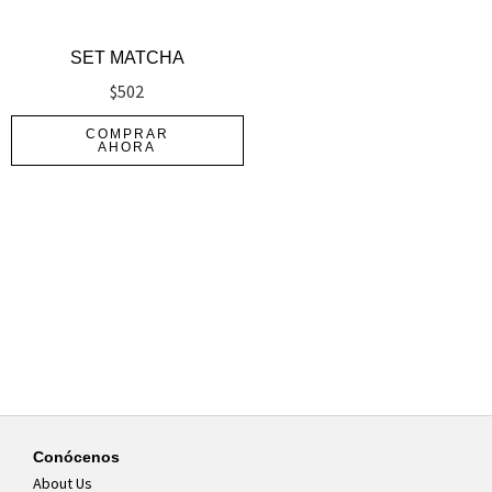
SET MATCHA
$
502
COMPRAR
AHORA
Conócenos
About Us