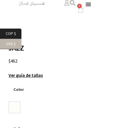
0
WHERE TO FIND US
CONTACT US
COP $
USD $
JAZZ
$
462
Ver guía de tallas
Color