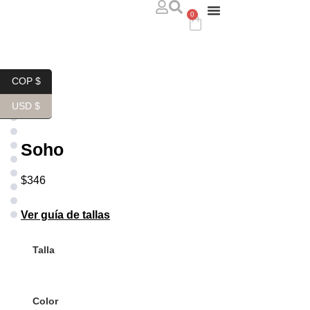
0
ABOUT US
WHERE TO FIND US
CONTACT US
COP $
USD $
Soho
$
346
Ver guía de tallas
Talla
Color