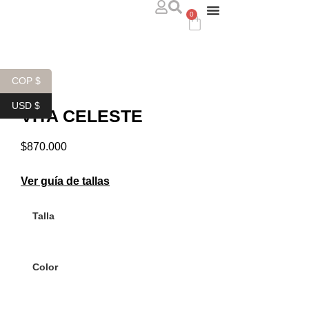
0
ABOUT US
WHERE TO FIND US
CONTACT US
COP $
USD $
VITA CELESTE
$
870.000
Ver guía de tallas
Talla
Color